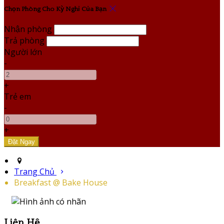
Chọn Phòng Cho Kỳ Nghỉ Của Bạn
Nhận phòng
Trả phòng
Người lớn
-
+
Trẻ em
-
+
Trang Chủ
Breakfast @ Bake House
Liên Hệ