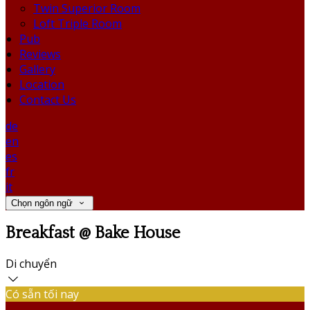
Twin Superior Room
Loft Triple Room
Pub
Reviews
Gallery
Location
Contact Us
de
en
es
fr
it
Chọn ngôn ngữ
Breakfast @ Bake House
Di chuyển
Có sẵn tối nay