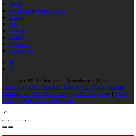
Home
Breakfast @ Bake House
Rooms
Pub
Reviews
Gallery
Location
Contact Us
Bản quyền
©
The Ferryman Townhouse 2026
Cloud Diary PMS, Website, Booking Engine & Channel
Manager by GuestDiary.com
|
Sơ đồ trang web
|
Chính
sách
|
Điều khoản và điều kiện