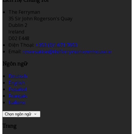
Liên Hệ Chúng Tôi
The Ferryman
35 Sir John Rogerson's Quay
Dublin 2
Ireland
D02 E448
Điện Thoại
:
+353 (0)1 671 7053
Email:
reservation@theferrymantownhouse.ie
Ngôn ngữ
Deutsch
English
Español
Français
Italiano
Chọn ngôn ngữ
Trang